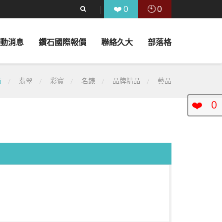
❤️
🕙
0
0
動消息
鑽石國際報價
聯絡久大
部落格
石
翡翠
彩寶
名錶
品牌精品
藝品
❤️
0