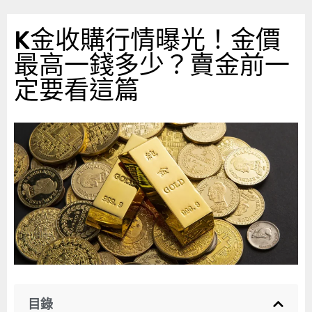
跳
至
K金收購行情曝光！金價
主
最高一錢多少？賣金前一
要
定要看這篇
內
容
目錄