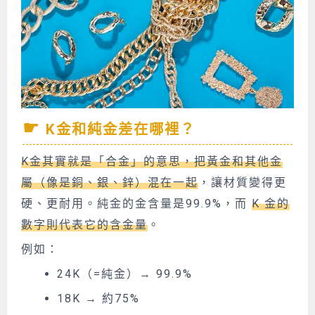
K金和純金差在哪裡？
K金其實就是「合金」的意思，把黃金和其他金
屬（像是銅、銀、鋅）混在一起
，讓材質變得更
硬、更耐用。純金的金含量是99.9%，而
K 金的
數字則代表它的含金量
。
例如：
24K（=純金）→ 99.9%
18K → 約75%