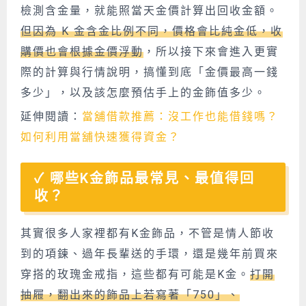
檢測含金量，就能照當天金價計算出回收金額。
但因為 K 金含金比例不同，價格會比純金低，收
購價也會根據金價浮動
，所以接下來會進入更實
際的計算與行情說明，搞懂到底「金價最高一錢
多少」，以及該怎麼預估手上的金飾值多少。
延伸閱讀：
當舖借款推薦：沒工作也能借錢嗎？
如何利用當舖快速獲得資金？
哪些K金飾品最常見、最值得回
收？
其實很多人家裡都有K金飾品，不管是情人節收
到的項鍊、過年長輩送的手環，還是幾年前買來
穿搭的玫瑰金戒指，這些都有可能是K金。
打開
抽屜，翻出來的飾品上若寫著「750」、