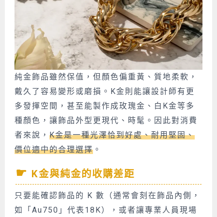
純金飾品雖然保值，但顏色偏重黃、質地柔軟，
戴久了容易變形或磨損。K金則能讓設計師有更
多發揮空間，甚至能製作成玫瑰金、白K金等多
種顏色，讓飾品外型更現代、時髦。因此對消費
者來說，
K金是一種
光澤恰到好處、耐用堅固、
價位適中的合理選擇
。
K金與純金的收購差距
只要能確認飾品的 K 數（通常會刻在飾品內側，
如「Au750」代表18K），或者讓專業人員現場