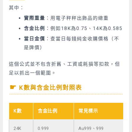
其中：
實際重量
：用電子秤秤出飾品的總重
含金比例
：例如18K為0.75、14K為0.585
當日金價
：查當日每錢純金收購價格（不
是牌價）
這個公式並不包含折舊、工資或耗損等扣款，但
足以抓出一個範圍。
K數與含金比例對照表
K數
含金比例
常見標示
24K
0.999
Au999、999