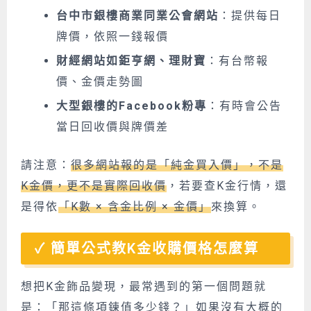
台中市銀樓商業同業公會網站
：提供每日
牌價，依照一錢報價
財經網站如鉅亨網、理財寶
：有台幣報
價、金價走勢圖
大型銀樓的Facebook粉專
：有時會公告
當日回收價與牌價差
請注意：
很多網站報的是「純金買入價」，不是
K金價，更不是實際回收價
，若要查K金行情，還
是得依
「K數 × 含金比例 × 金價」
來換算。
簡單公式教K金收購價格怎麼算
想把K金飾品變現，最常遇到的第一個問題就
是：「那這條項鍊值多少錢？」如果沒有大概的