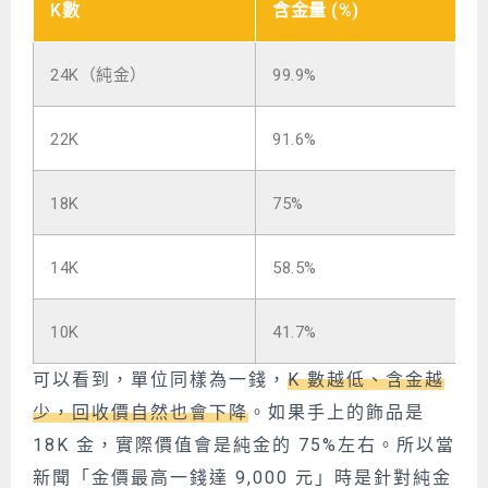
K數
含金量 (%)
24K（純金）
99.9%
約
22K
91.6%
約
18K
75%
約
14K
58.5%
約
10K
41.7%
約
可以看到，單位同樣為一錢，
K 數越低、含金越
少，回收價自然也會下降
。如果手上的飾品是
18K 金，實際價值會是純金的 75%左右。所以當
新聞「金價最高一錢達 9,000 元」時是針對純金