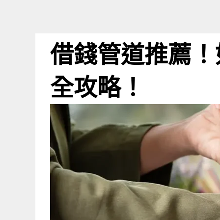
跳
至
主
借錢管道推薦！
要
內
容
全攻略！